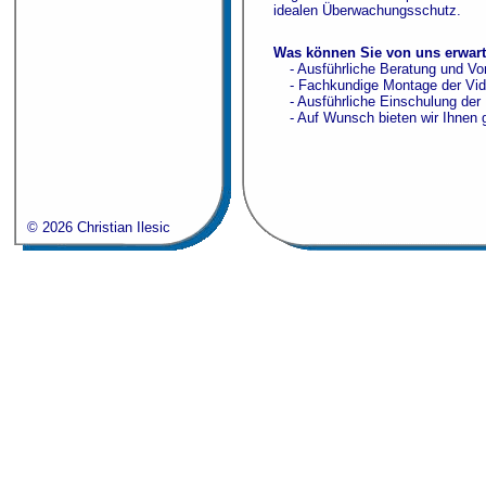
idealen Überwachungsschutz.
Was können Sie von uns erwart
- Ausführliche Beratung und Vo
- Fachkundige Montage der Vi
- Ausführliche Einschulung der 
- Auf Wunsch bieten wir Ihnen 
© 2026 Christian Ilesic
Christian Ilesic
•
Unterbirkenberg 26a
•
A – 6410 Telfs
•
Mobil: +43
Fax: +43 (0) 5262 / 63 708
•
E-Mail:
office@i-s-3.at
•
Web:
http://www.i